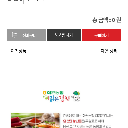
총 금액 :
0
원
♡
찜하기
이전상품
다음 상품