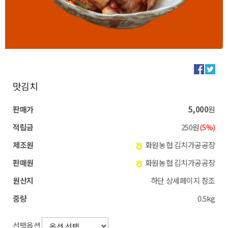
맛김치
판매가
5,000
원
적립금
250원
(5%)
제조원
화원농협 김치가공공장
판매원
화원농협 김치가공공장
원산지
하단 상세페이지 참조
중량
0.5kg
선택옵션