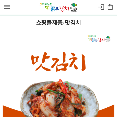
dehaze
shopping_bag
login
쇼핑몰제품
맛김치