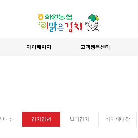
마이페이지
고객행복센터
임배추
김치양념
별미김치
식자재매장