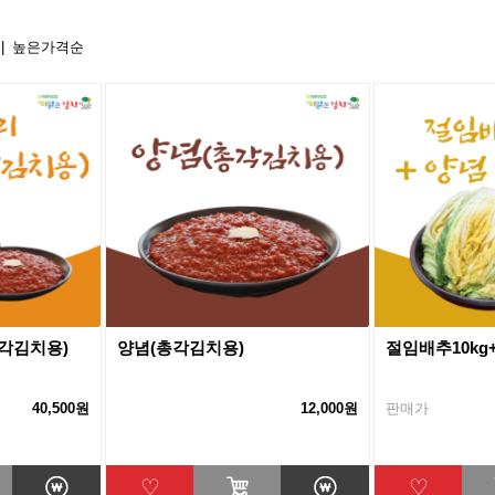
높은가격순
각김치용)
양념(총각김치용)
40,500원
12,000원
판매가
♡
♡