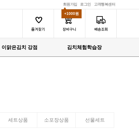
회원가입
로그인
고객행복센터
+1000원
이맑은김치 강점
김치체험학습장
세트상품
소포장상품
선물세트