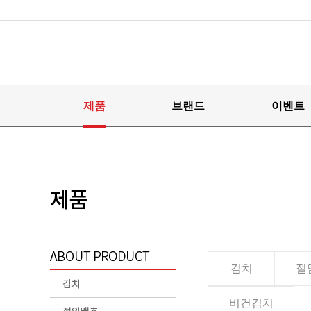
제품
브랜드
이벤트
김치
절
비건김치