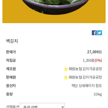
백김치
판매가
27,000
원
적립금
1,350원
(5%)
제조원
화원농협 김치가공공장
판매원
화원농협 김치가공공장
원산지
하단 상세페이지 참조
중량
3.0kg
선택옵션