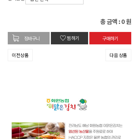
총 금액 :
0
원
♡
찜하기
이전상품
다음 상품