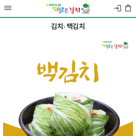
dehaze
shopping_bag
login
김치
백김치