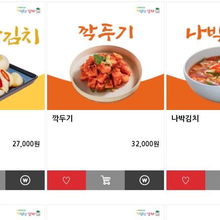
깍두기
나박김치
27,000원
32,000원
♡
♡