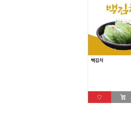
백김치
♡