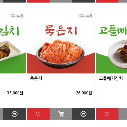
묵은지
고들빼기김치
35,000원
26,000원
♡
♡