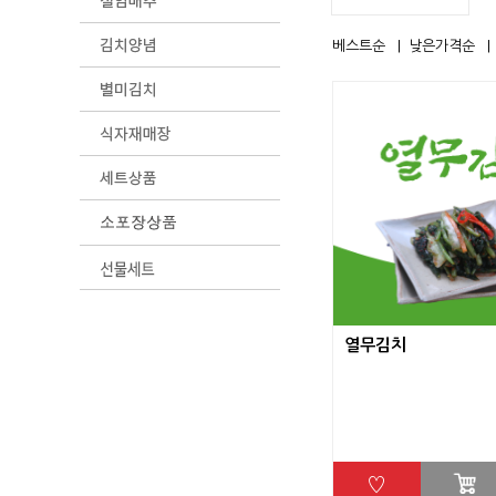
베스트순
낮은가격순
열무김치
♡