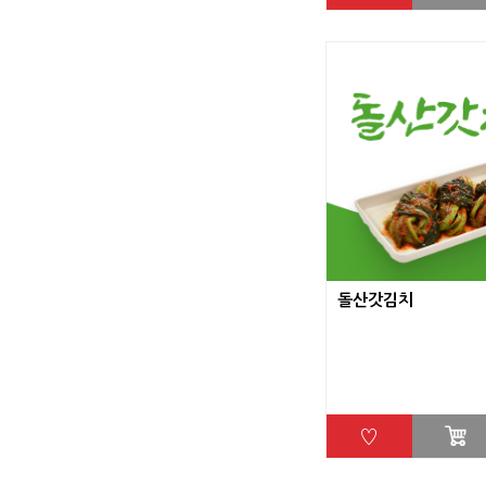
돌산갓김치
♡