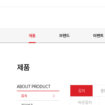
제품
브랜드
이벤트
김치
절
비건김치