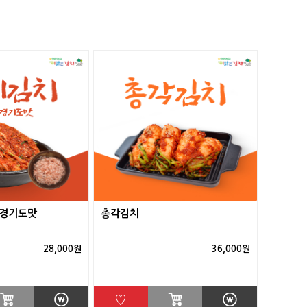
*경기도맛
총각김치
28,000원
36,000원
♡