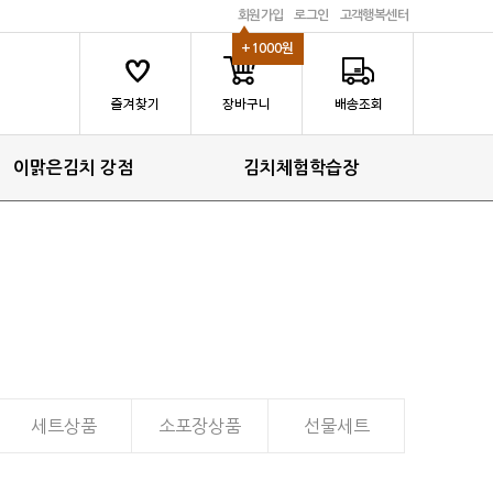
회원가입
로그인
고객행복센터
+1000원
이맑은김치 강점
김치체험학습장
세트상품
소포장상품
선물세트