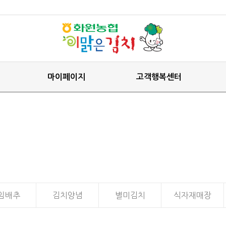
마이페이지
고객행복센터
임배추
김치양념
별미김치
식자재매장