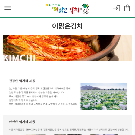
dehaze
shopping_bag
login
이맑은김치