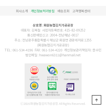
회사소개
개인정보처리방침
배송조회
고객행복센터
상호명 : 화원농협김치가공공장
대표자 : 김복철
사업자등록번호 : 415-82-09252
통신판매업신고 : 2004-전남해남-0017
주소 : 전남광주통합특별시 해남군 화원면 관광레저로 1255
(화원농협김치가공공장)
TEL : 061-534-4196
FAX : 061-534-4220
개인정보관리책임자 : 한수민
법인메일 : hwawon6311@hanmail.net
ⓒ2016 화원농협김치가공공장. All Rights Reserved.