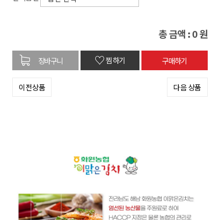
총 금액 :
0
원
♡
찜하기
이전상품
다음 상품