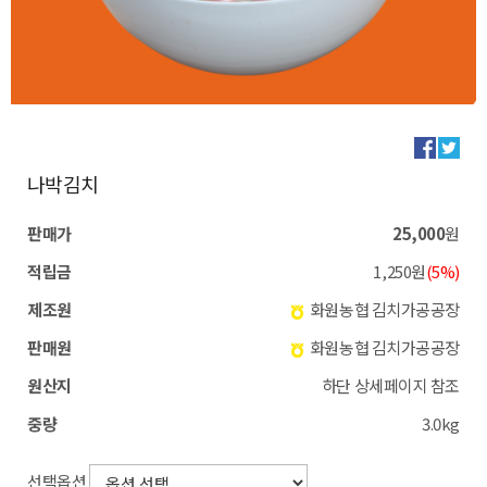
나박김치
판매가
25,000
원
적립금
1,250원
(5%)
제조원
화원농협 김치가공공장
판매원
화원농협 김치가공공장
원산지
하단 상세페이지 참조
중량
3.0kg
선택옵션