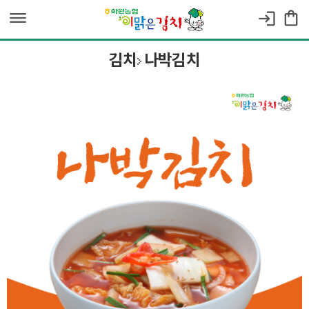
dehaze
shopping_bag
login
김치
나박김치