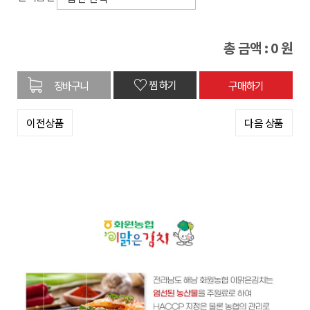
총 금액 :
0
원
♡
찜하기
이전상품
다음 상품