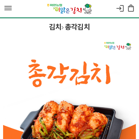
dehaze
shopping_bag
login
김치
총각김치