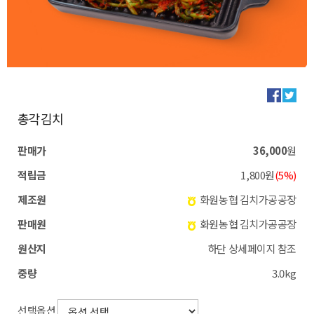
총각김치
판매가
36,000
원
적립금
1,800원
(5%)
제조원
화원농협 김치가공공장
판매원
화원농협 김치가공공장
원산지
하단 상세페이지 참조
중량
3.0kg
선택옵션