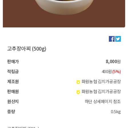
고추장아찌 (500g)
판매가
8,000
원
적립금
400원
(5%)
제조원
화원농협 김치가공공장
판매원
화원농협 김치가공공장
원산지
하단 상세페이지 참조
중량
0.5kg