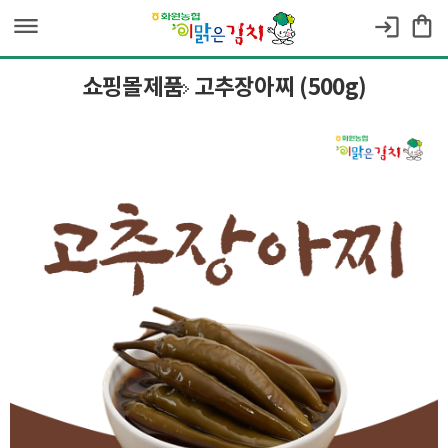
dehaze
shopping_bag
login
쇼핑몰제품
고추장아찌 (500g)