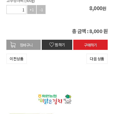
고추장아찌 (500g)
8,000
원
+1
-1
총 금액 :
8,000
원
♡
찜하기
이전상품
다음 상품