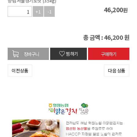
양념 서울경기도맛 (3.5kg)
46,200
원
+1
-1
총 금액 :
46,200
원
♡
찜하기
이전상품
다음 상품