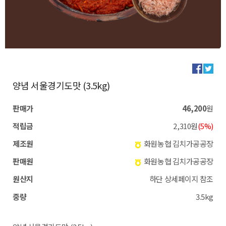
양념 서울경기도맛 (3.5kg)
판매가
46,200
원
적립금
2,310원
(5%)
제조원
화원농협 김치가공공장
판매원
화원농협 김치가공공장
원산지
하단 상세페이지 참조
중량
3.5kg