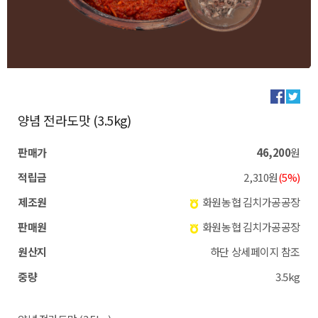
양념 전라도맛 (3.5kg)
판매가
46,200
원
적립금
2,310원
(5%)
제조원
화원농협 김치가공공장
판매원
화원농협 김치가공공장
원산지
하단 상세페이지 참조
중량
3.5kg