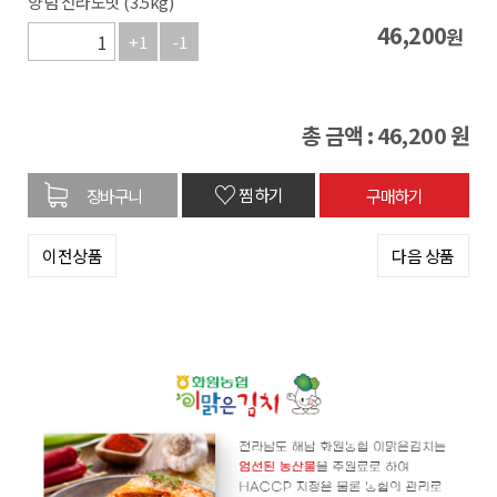
양념 전라도맛 (3.5kg)
46,200
원
+1
-1
총 금액 :
46,200
원
♡
찜하기
이전상품
다음 상품