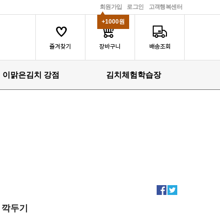
회원가입
로그인
고객행복센터
+1000원
이맑은김치 강점
김치체험학습장
깍두기