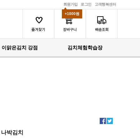
회원가입
로그인
고객행복센터
+1000원
이맑은김치 강점
김치체험학습장
나박김치