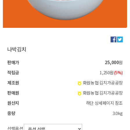
나박김치
판매가
25,000
원
적립금
1,250원
(5%)
제조원
화원농협 김치가공공장
판매원
화원농협 김치가공공장
원산지
하단 상세페이지 참조
중량
3.0kg
선택옵션