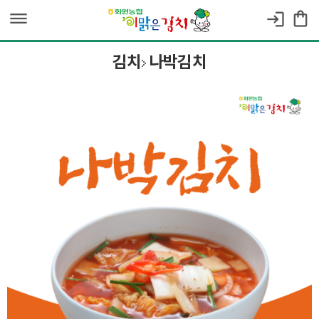
dehaze
shopping_bag
login
김치
나박김치