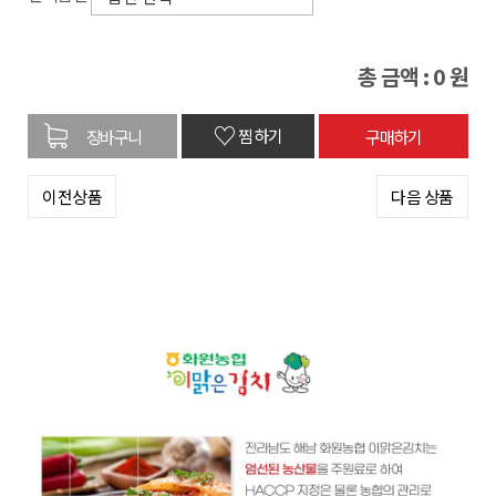
총 금액 :
0
원
♡
찜하기
이전상품
다음 상품