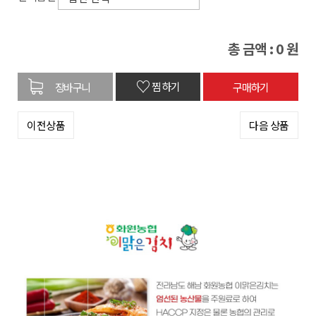
총 금액 :
0
원
♡
찜하기
이전상품
다음 상품