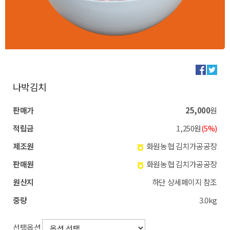
나박김치
판매가
25,000
원
적립금
1,250원
(5%)
제조원
화원농협 김치가공공장
판매원
화원농협 김치가공공장
원산지
하단 상세페이지 참조
중량
3.0kg
선택옵션