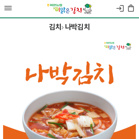
dehaze
shopping_bag
login
김치
나박김치