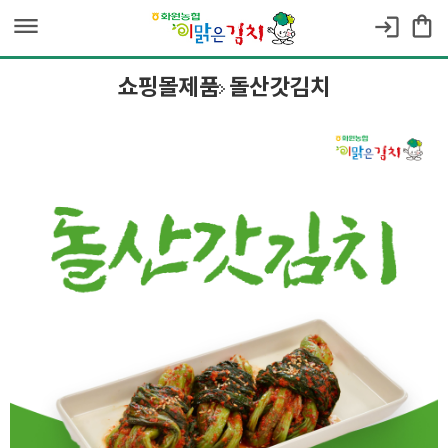
dehaze
shopping_bag
login
쇼핑몰제품
돌산갓김치