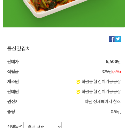
돌산갓김치
판매가
6,500
원
적립금
325원
(5%)
제조원
화원농협 김치가공공장
판매원
화원농협 김치가공공장
원산지
하단 상세페이지 참조
중량
0.5kg
선택옵션