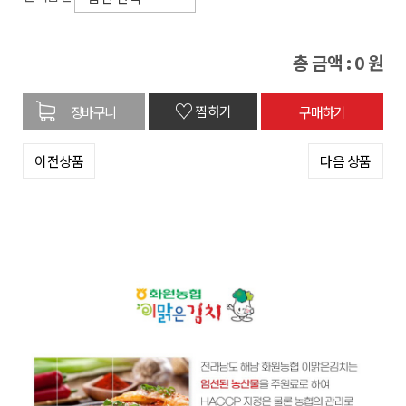
총 금액 :
0
원
♡
찜하기
이전상품
다음 상품