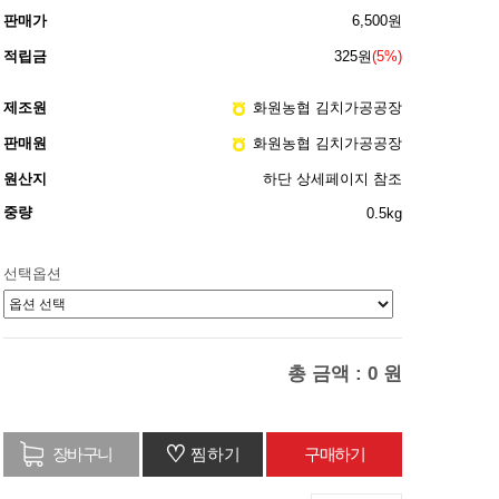
판매가
6,500원
적립금
325원
(5%)
제조원
화원농협 김치가공공장
판매원
화원농협 김치가공공장
원산지
하단 상세페이지 참조
중량
0.5kg
선택옵션
총 금액 :
0
원
♡
찜하기