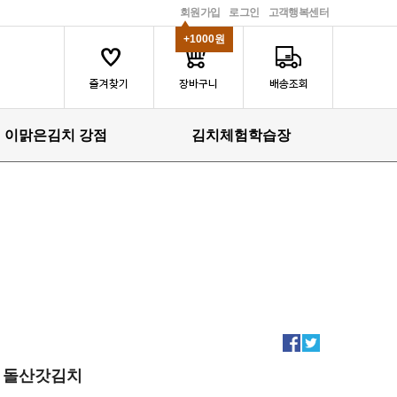
회원가입
로그인
고객행복센터
+1000원
이맑은김치 강점
김치체험학습장
돌산갓김치