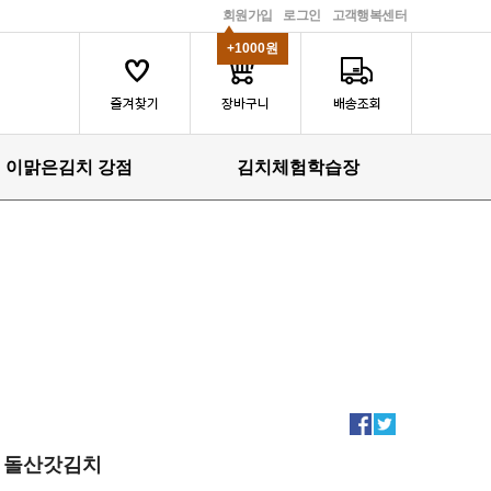
회원가입
로그인
고객행복센터
+1000원
이맑은김치 강점
김치체험학습장
돌산갓김치