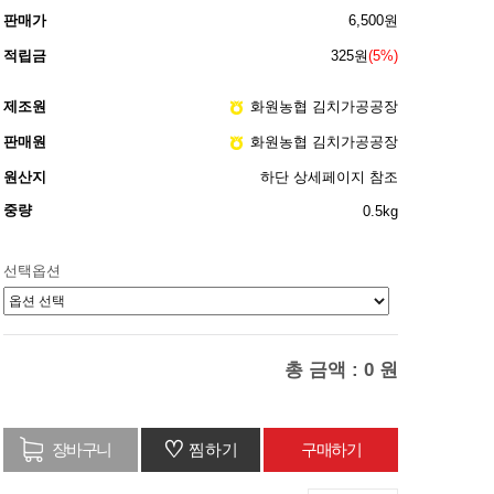
판매가
6,500원
적립금
325원
(5%)
제조원
화원농협 김치가공공장
판매원
화원농협 김치가공공장
원산지
하단 상세페이지 참조
중량
0.5kg
선택옵션
총 금액 :
0
원
♡
찜하기