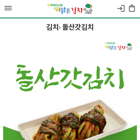
dehaze
shopping_bag
login
김치
돌산갓김치