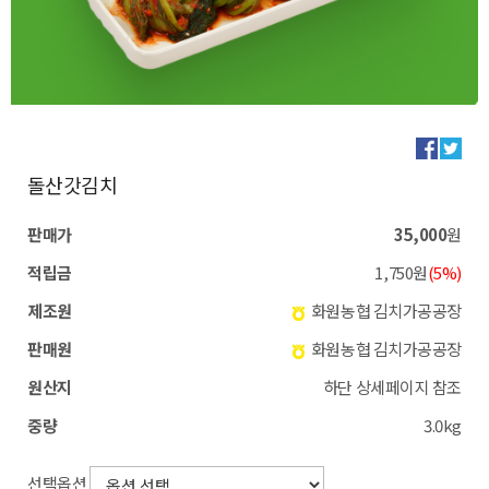
돌산갓김치
판매가
35,000
원
적립금
1,750원
(5%)
제조원
화원농협 김치가공공장
판매원
화원농협 김치가공공장
원산지
하단 상세페이지 참조
중량
3.0kg
선택옵션