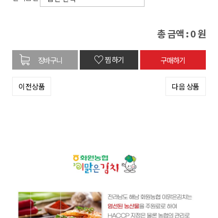
총 금액 :
0
원
♡
찜하기
이전상품
다음 상품