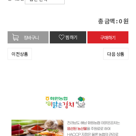
총 금액 :
0
원
♡
찜하기
이전상품
다음 상품