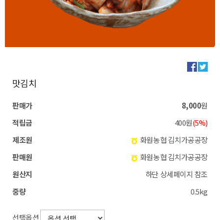
맛김치
판매가
8,000
원
적립금
400원
(5%)
제조원
화원농협 김치가공공장
판매원
화원농협 김치가공공장
원산지
하단 상세페이지 참조
중량
0.5kg
선택옵션