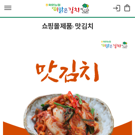
dehaze
shopping_bag
login
쇼핑몰제품
맛김치