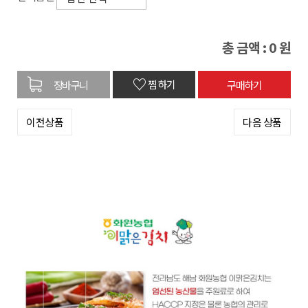
총 금액 :
0
원
♡
찜하기
이전상품
다음 상품