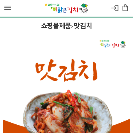
dehaze
shopping_bag
login
쇼핑몰제품
맛김치