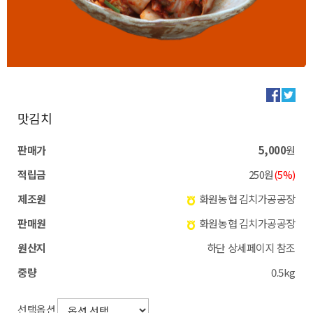
맛김치
판매가
5,000
원
적립금
250원
(5%)
제조원
화원농협 김치가공공장
판매원
화원농협 김치가공공장
원산지
하단 상세페이지 참조
중량
0.5kg
선택옵션