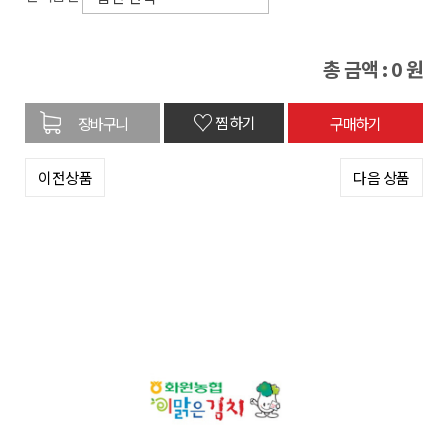
총 금액 :
0
원
♡
찜하기
이전상품
다음 상품