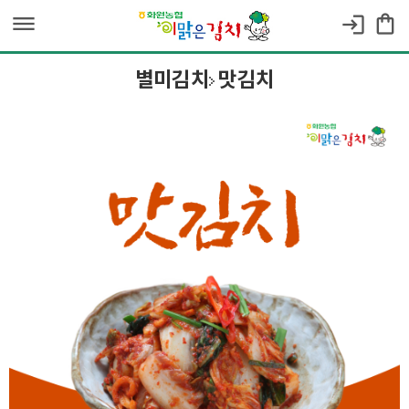
dehaze
shopping_bag
login
별미김치
맛김치