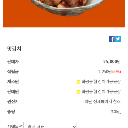
맛김치
판매가
25,000
원
적립금
1,250원
(5%)
제조원
화원농협 김치가공공장
판매원
화원농협 김치가공공장
원산지
하단 상세페이지 참조
중량
3.0kg
선택옵션