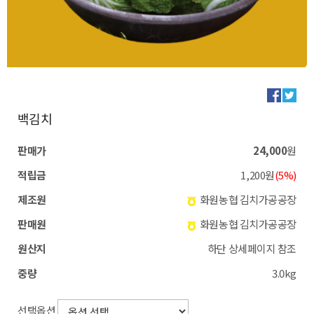
백김치
판매가
24,000
원
적립금
1,200원
(5%)
제조원
화원농협 김치가공공장
판매원
화원농협 김치가공공장
원산지
하단 상세페이지 참조
중량
3.0kg
선택옵션