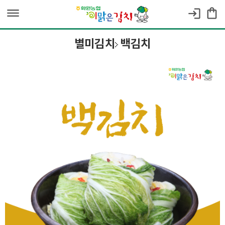
dehaze
shopping_bag
login
별미김치
백김치