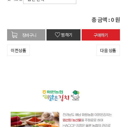
총 금액 :
0
원
♡
찜하기
이전상품
다음 상품