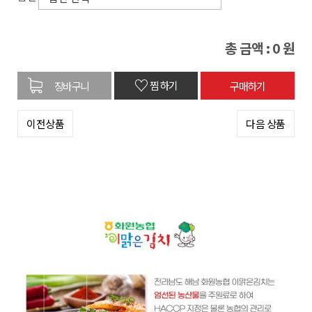
총 금액 :
0
원
♡
찜하기
이전상품
다음 상품