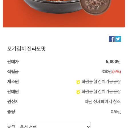
포기김치 전라도맛
판매가
6,000
원
적립금
300원
(5%)
제조원
화원농협 김치가공공장
판매원
화원농협 김치가공공장
원산지
하단 상세페이지 참조
중량
0.5kg
옵션