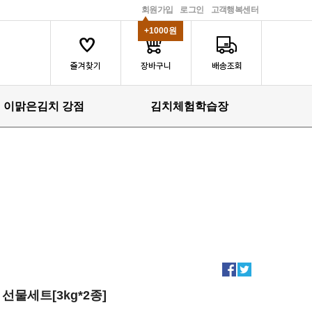
회원가입
로그인
고객행복센터
+1000원
이맑은김치 강점
김치체험학습장
선물세트[3kg*2종]