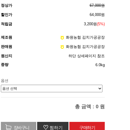
정상가
67,000원
할인가
64,000원
적립금
3,200원
(5%)
제조원
화원농협 김치가공공장
판매원
화원농협 김치가공공장
원산지
하단 상세페이지 참조
중량
6.0kg
옵션
총 금액 :
0
원
♡
찜하기