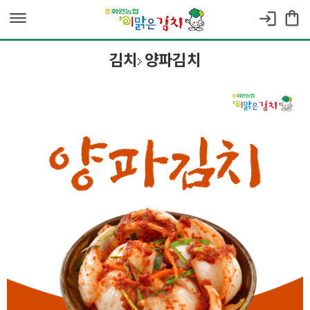
dehaze
shopping_bag
login
김치
양파김치