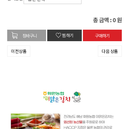
총 금액 :
0
원
♡
찜하기
이전상품
다음 상품