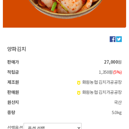
양파김치
판매가
27,000
원
적립금
1,350원
(5%)
제조원
화원농협 김치가공공장
판매원
화원농협 김치가공공장
원산지
국산
중량
5.0kg
선택옵션