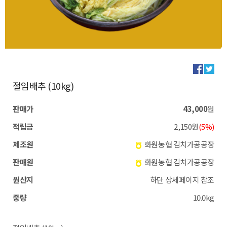
절임배추 (10kg)
판매가
43,000
원
적립금
2,150원
(5%)
제조원
화원농협 김치가공공장
판매원
화원농협 김치가공공장
원산지
하단 상세페이지 참조
중량
10.0kg