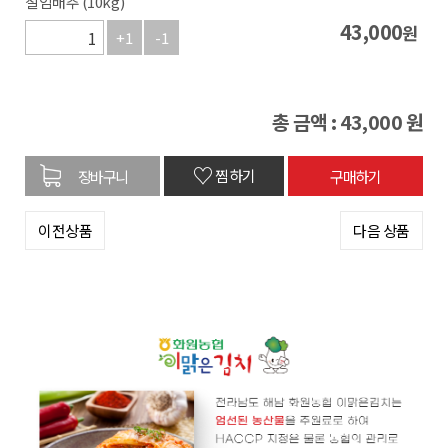
절임배추 (10kg)
43,000
원
+1
-1
총 금액 :
43,000
원
♡
찜하기
이전상품
다음 상품