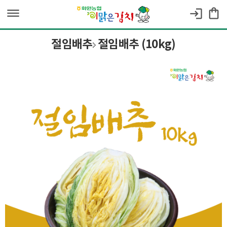
dehaze
shopping_bag
login
절임배추
절임배추 (10kg)