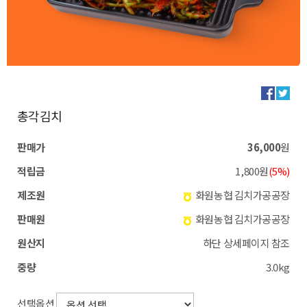
총각김치
판매가
36,000
원
적립금
1,800원
(5%)
제조원
화원농협 김치가공공장
판매원
화원농협 김치가공공장
원산지
하단 상세페이지 참조
중량
3.0kg
선택옵션