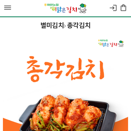
dehaze
shopping_bag
login
별미김치
총각김치