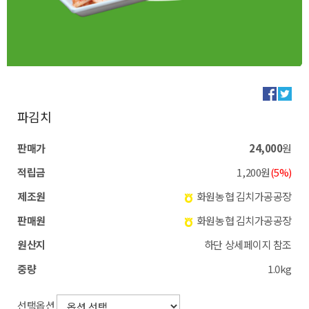
파김치
판매가
24,000
원
적립금
1,200원
(5%)
제조원
화원농협 김치가공공장
판매원
화원농협 김치가공공장
원산지
하단 상세페이지 참조
중량
1.0kg
선택옵션