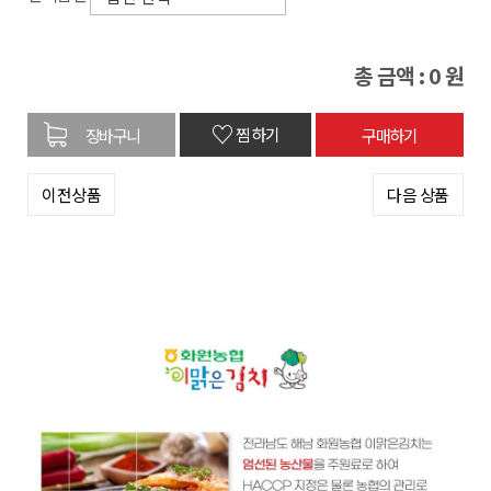
총 금액 :
0
원
♡
찜하기
이전상품
다음 상품