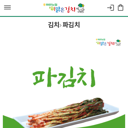
dehaze
shopping_bag
login
김치
파김치