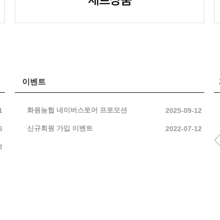
이벤트
화원농협 네이버스토어 프로모션
1
2025-09-12
신규회원 가입 이벤트
6
2022-07-12
2
1.6kg*2종
2개 세트
(식자재) 포기김
선물세트[3kg*
치 (10kg)
종]