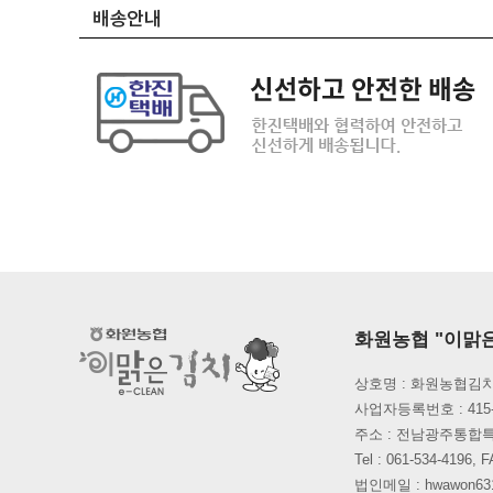
화원농협 "이맑
상호명 : 화원농협김치
사업자등록번호 : 415-
주소 : 전남광주통합
Tel : 061-534-419
법인메일 : hwawon631