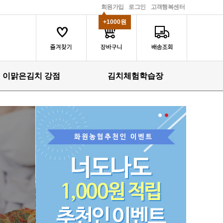
회원가입
로그인
고객행복센터
+1000원
이맑은김치 강점
김치체험학습장
1
2