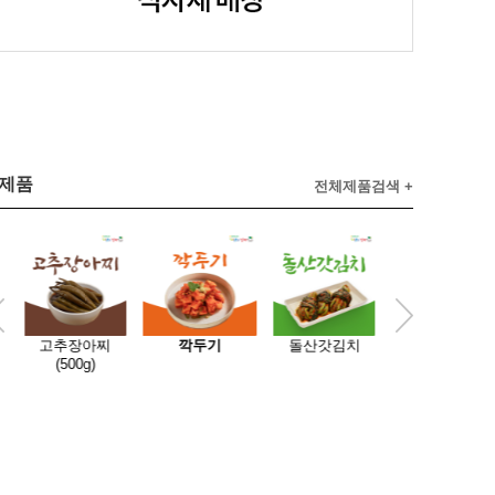
제품
전체제품검색 +
2
고추장아찌
깍두기
돌산갓김치
총각김치
(500g)