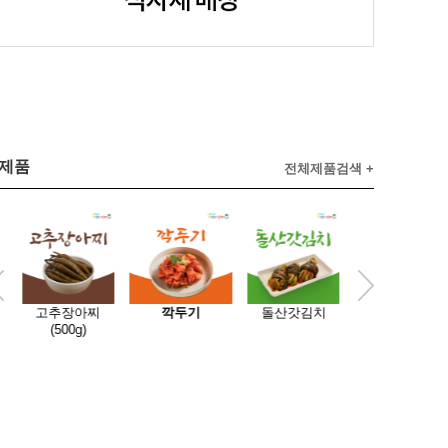
제품
전체제품검색 +
2
고추장아찌
깍두기
돌산갓김치
총각김치
(500g)