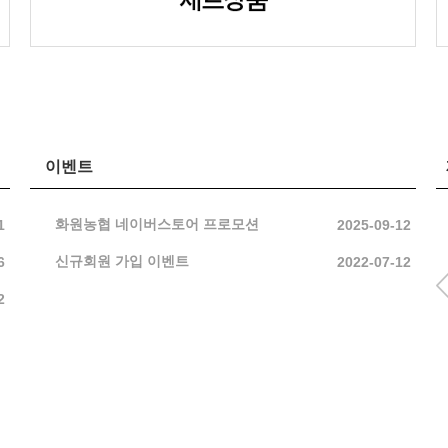
이벤트
화원농협 네이버스토어 프로모션
1
2025-09-12
신규회원 가입 이벤트
6
2022-07-12
2
1.6kg*2종
2개 세트
(식자재) 포기김
선물세트[3kg*
치 (10kg)
종]