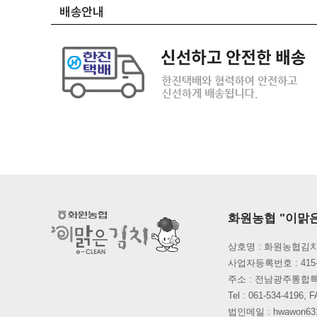
화원농협 "이맑
상호명 : 화원농협김치
사업자등록번호 : 415-
주소 : 전남광주통합
Tel : 061-534-419
법인메일 : hwawon631