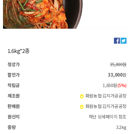
1.6kg*2종
정상가
35,000원
할인가
33,000
원
적립금
1,650원
(5%)
제조원
화원농협 김치가공공장
판매원
화원농협 김치가공공장
원산지
하단 상세페이지 참조
중량
3.2kg