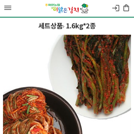
dehaze
shopping_bag
login
세트상품
1.6kg*2종