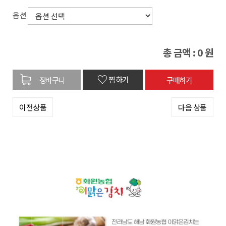
옵션
총 금액 :
0
원
♡
찜하기
이전상품
다음 상품