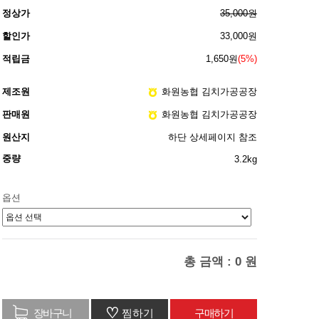
정상가
35,000원
할인가
33,000원
적립금
1,650원
(5%)
제조원
화원농협 김치가공공장
판매원
화원농협 김치가공공장
원산지
하단 상세페이지 참조
중량
3.2kg
옵션
총 금액 :
0
원
♡
찜하기