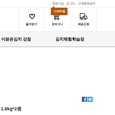
회원가입
로그인
고객행복센터
+1000원
이맑은김치 강점
김치체험학습장
1.6kg*2종