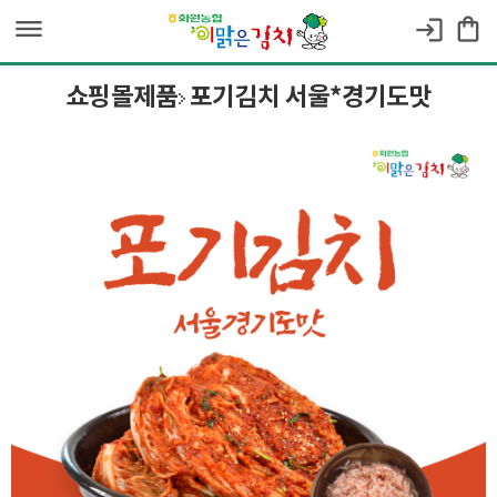
dehaze
shopping_bag
login
쇼핑몰제품
포기김치 서울*경기도맛