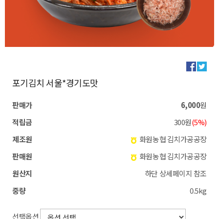
포기김치 서울*경기도맛
판매가
6,000
원
적립금
300원
(5%)
제조원
화원농협 김치가공공장
판매원
화원농협 김치가공공장
원산지
하단 상세페이지 참조
중량
0.5kg
선택옵션