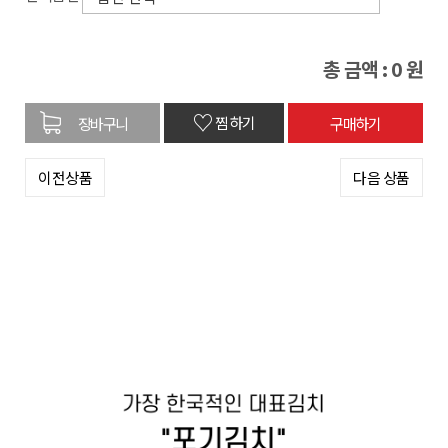
총 금액 :
0
원
♡
찜하기
이전상품
다음 상품