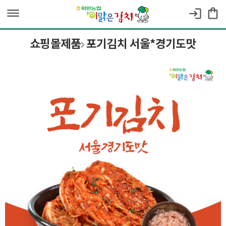
dehaze
shopping_bag
login
쇼핑몰제품
포기김치 서울*경기도맛