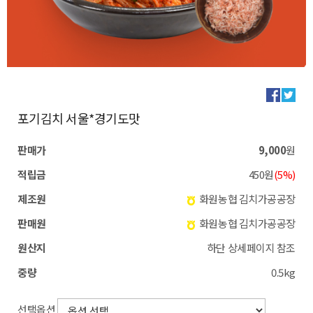
포기김치 서울*경기도맛
판매가
9,000
원
적립금
450원
(5%)
제조원
화원농협 김치가공공장
판매원
화원농협 김치가공공장
원산지
하단 상세페이지 참조
중량
0.5kg
선택옵션