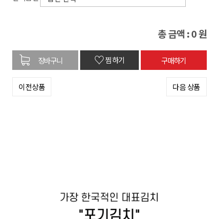
총 금액 :
0
원
♡
찜하기
이전상품
다음 상품