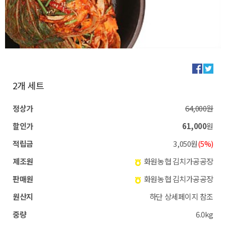
2개 세트
정상가
64,000원
할인가
61,000
원
적립금
3,050원
(5%)
제조원
화원농협 김치가공공장
판매원
화원농협 김치가공공장
원산지
하단 상세페이지 참조
중량
6.0kg