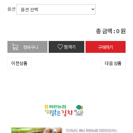
옵션
총 금액 :
0
원
♡
찜하기
이전상품
다음 상품