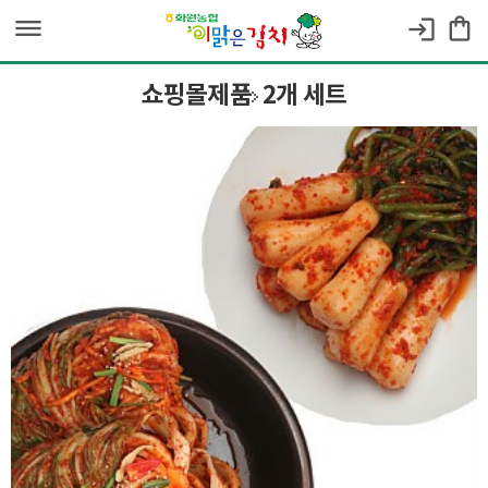
dehaze
shopping_bag
login
쇼핑몰제품
2개 세트