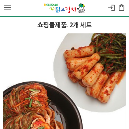
dehaze
shopping_bag
login
쇼핑몰제품
2개 세트