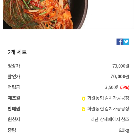
2개 세트
정상가
73,000원
할인가
70,000
원
적립금
3,500원
(5%)
제조원
화원농협 김치가공공장
판매원
화원농협 김치가공공장
원산지
하단 상세페이지 참조
중량
6.0kg