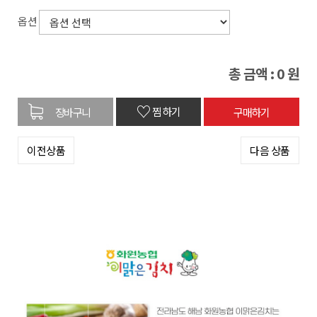
옵션
총 금액 :
0
원
♡
찜하기
이전상품
다음 상품