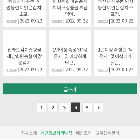
캠핑김치 추천 '화
화원농협 이맑은김
국산김치 주문 화원
원농협 이맑은김치'
치 대표상품을 부담
농협 이맑은김치 소
소포..
없이..
포장..
| 2022-09-22
| 2022-09-22
| 2022-09-22
전라도김치쇼핑몰
1년이상 숙성된 '묵
1년이상 숙성된 '묵
해남화원농협 이맑
은지' 및 아삭하게
은지' 및 아삭하게
은김치
달큰..
달큰..
| 2022-09-22
| 2022-09-22
| 2022-09-22
글쓰기
1
2
3
4
5
회사소개
개인정보처리방침
배송조회
고객행복센터