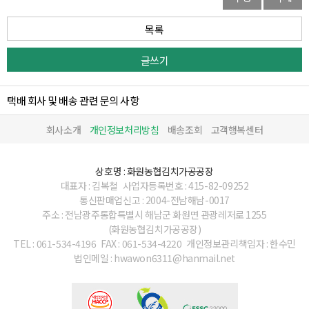
목록
글쓰기
택배 회사 및 배송 관련 문의 사항
회사소개
개인정보처리방침
배송조회
고객행복센터
상호명 : 화원농협김치가공공장
대표자 : 김복철
사업자등록번호 : 415-82-09252
통신판매업신고 : 2004-전남해남-0017
주소 : 전남광주통합특별시 해남군 화원면 관광레저로 1255
(화원농협김치가공공장)
TEL : 061-534-4196
FAX : 061-534-4220
개인정보관리책임자 : 한수민
법인메일 : hwawon6311@hanmail.net