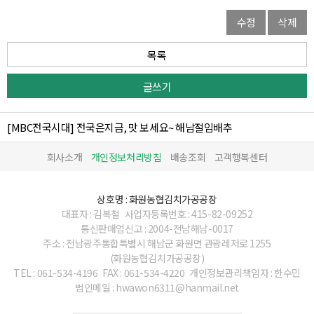
수정
삭제
목록
글쓰기
[MBC전국시대] 전국은지금, 맛 보세요~ 해남절임배추
회사소개
개인정보처리방침
배송조회
고객행복센터
상호명 : 화원농협김치가공공장
대표자 : 김복철
사업자등록번호 : 415-82-09252
통신판매업신고 : 2004-전남해남-0017
주소 : 전남광주통합특별시 해남군 화원면 관광레저로 1255
(화원농협김치가공공장)
TEL : 061-534-4196
FAX : 061-534-4220
개인정보관리책임자 : 한수민
법인메일 : hwawon6311@hanmail.net