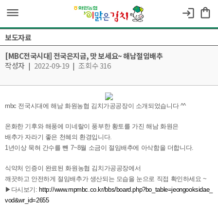
dehaze
shopping_bag
login
보도자료
[MBC전국시대] 전국은지금, 맛 보세요~ 해남절임배추
작성자
|
2022-09-19
|
조회수 316
mbc 전국시대에 해남 화원농협 김치가공공장이 소개되었습니다 ^^
온화한 기후와 해풍에 미네랄이 풍부한 황토를 가진 해남 화원은
배추가 자라기 좋은 천혜의 환경입니다.
1년이상 묵혀 간수를 뺀 7~8월 소금이 절임배추에 아삭함을 더합니다.
식약처 인증이 완료된 화원농협 김치가공공장에서
깨끗하고 안전하게 절임배추가 생산되는 모습을 눈으로 직접 확인하세요 ~
▶다시보기:
http://www.mpmbc.co.kr/bbs/board.php?bo_table=jeongooksidae_
vod&wr_id=2655