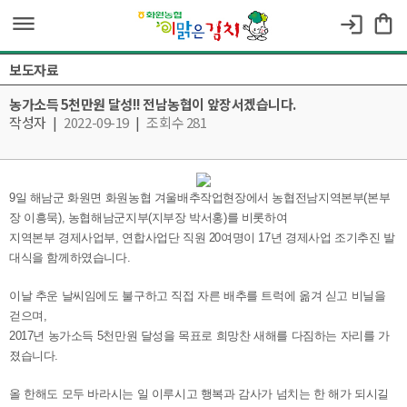
dehaze
shopping_bag
login
보도자료
농가소득 5천만원 달성!! 전남농협이 앞장서겠습니다.
작성자
|
2022-09-19
|
조회수 281
9일 해남군 화원면 화원농협 겨울배추작업현장에서 농협전남지역본부(본부
장 이흥묵), 농협해남군지부(지부장 박서홍)를 비롯하여
지역본부 경제사업부, 연합사업단 직원 20여명이 17년 경제사업 조기추진 발
대식을 함께하였습니다.
이날 추운 날씨임에도 불구하고 직접 자른 배추를 트럭에 옮겨 싣고 비닐을
걷으며,
2017년 농가소득 5천만원 달성을 목표로 희망찬 새해를 다짐하는 자리를 가
졌습니다.
올 한해도 모두 바라시는 일 이루시고 행복과 감사가 넘치는 한 해가 되시길