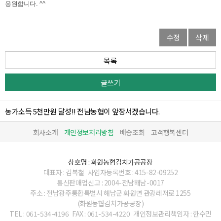
응원합니다. ^^
수정
삭제
목록
글쓰기
농가소득 5천만원 달성!! 전남농협이 앞장서겠습니다.
회사소개
개인정보처리방침
배송조회
고객행복센터
상호명 : 화원농협김치가공공장
대표자 : 김복철
사업자등록번호 : 415-82-09252
통신판매업신고 : 2004-전남해남-0017
주소 : 전남광주통합특별시 해남군 화원면 관광레저로 1255
(화원농협김치가공공장)
TEL : 061-534-4196
FAX : 061-534-4220
개인정보관리책임자 : 한수민