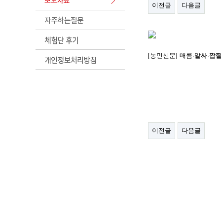
이전글
다음글
[농민신문] 매콤·알싸·짭
이전글
다음글