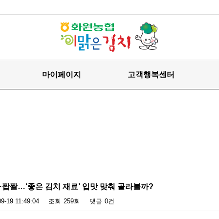
마이페이지
고객행복센터
·짭짤…‘좋은 김치 재료’ 입맛 맞춰 골라볼까?
9-19 11:49:04
조회
259회
댓글
0건