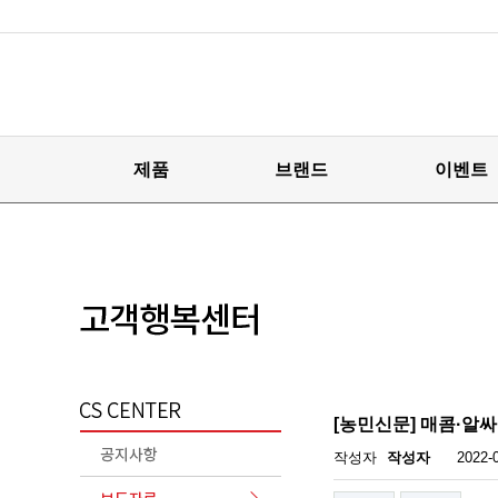
제품
브랜드
이벤트
[농민신문] 매콤·알싸
작성자
작성자
2022-0