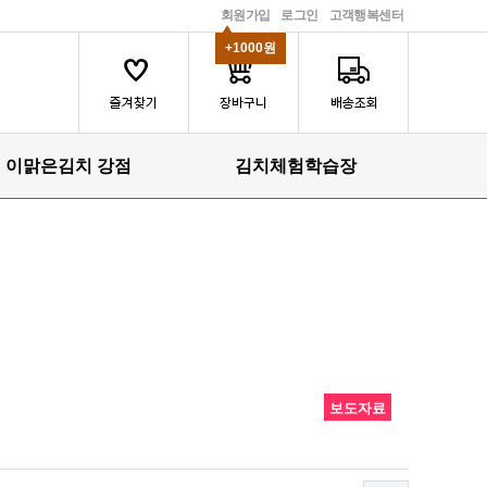
회원가입
로그인
고객행복센터
+1000원
이맑은김치 강점
김치체험학습장
보도자료