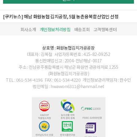
[쿠키뉴스] 해남 화원농협 김치공장, 5월 농촌융복합산업인 선정
회사소개
개인정보처리방침
배송조회
고객행복센터
상호명 : 화원농협김치가공공장
대표자 : 김복철
사업자등록번호 : 415-82-09252
통신판매업신고 : 2004-전남해남-0017
주소 : 전남광주통합특별시 해남군 화원면 관광레저로 1255
(화원농협김치가공공장)
TEL : 061-534-4196
FAX : 061-534-4220
개인정보관리책임자 : 한수민
법인메일 : hwawon6311@hanmail.net