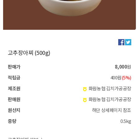
고추장아찌 (500g)
판매가
8,000
원
적립금
400원
(5%)
제조원
화원농협 김치가공공장
판매원
화원농협 김치가공공장
원산지
하단 상세페이지 참조
중량
0.5kg