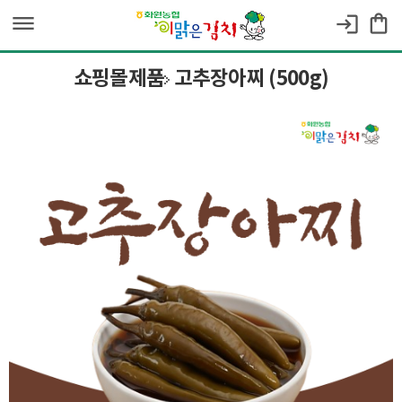
dehaze
shopping_bag
login
쇼핑몰제품
고추장아찌 (500g)