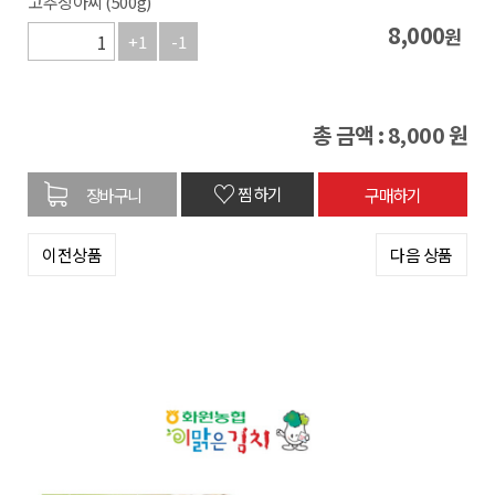
고추장아찌 (500g)
8,000
원
+1
-1
총 금액 :
8,000
원
♡
찜하기
이전상품
다음 상품