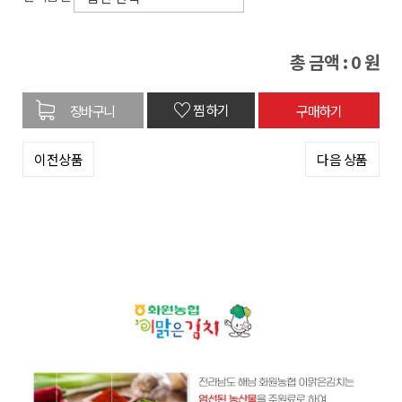
총 금액 :
0
원
♡
찜하기
이전상품
다음 상품