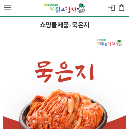
dehaze
shopping_bag
login
쇼핑몰제품
묵은지