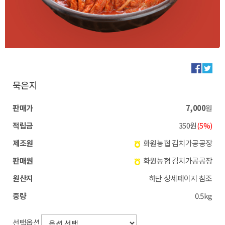
묵은지
판매가
7,000
원
적립금
350원
(5%)
제조원
화원농협 김치가공공장
판매원
화원농협 김치가공공장
원산지
하단 상세페이지 참조
중량
0.5kg
선택옵션