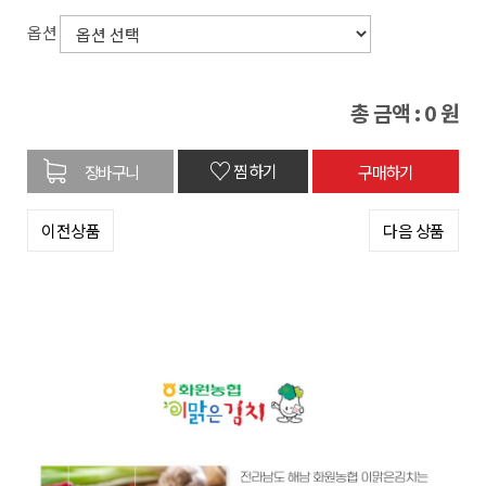
옵션
총 금액 :
0
원
♡
찜하기
이전상품
다음 상품