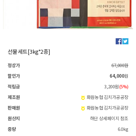
선물세트[3kg*2종]
정상가
67,000원
할인가
64,000
원
적립금
3,200원
(5%)
제조원
화원농협 김치가공공장
판매원
화원농협 김치가공공장
원산지
하단 상세페이지 참조
중량
6.0kg