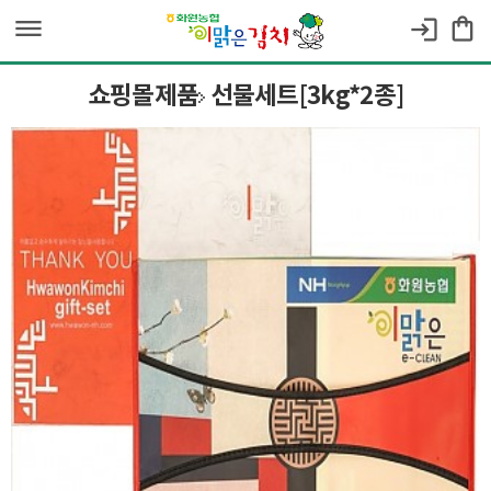
dehaze
shopping_bag
login
쇼핑몰제품
선물세트[3kg*2종]