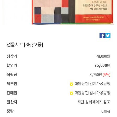
선물세트[3kg*2종]
정상가
78,000원
할인가
75,000
원
적립금
3,750원
(5%)
제조원
화원농협 김치가공공장
판매원
화원농협 김치가공공장
원산지
하단 상세페이지 참조
중량
6.0kg