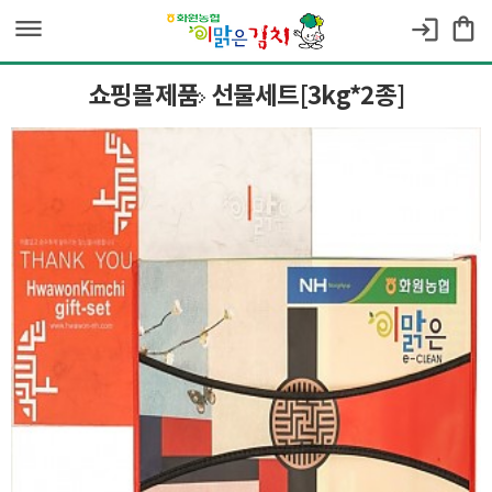
dehaze
shopping_bag
login
쇼핑몰제품
선물세트[3kg*2종]