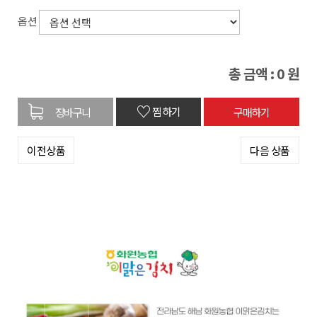
옵션
총 금액 :
0
원
♡
찜하기
이전상품
다음 상품