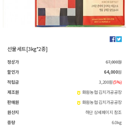
선물세트[3kg*2종]
정상가
67,000원
할인가
64,000
원
적립금
3,200원
(5%)
제조원
화원농협 김치가공공장
판매원
화원농협 김치가공공장
원산지
하단 상세페이지 참조
중량
6.0kg