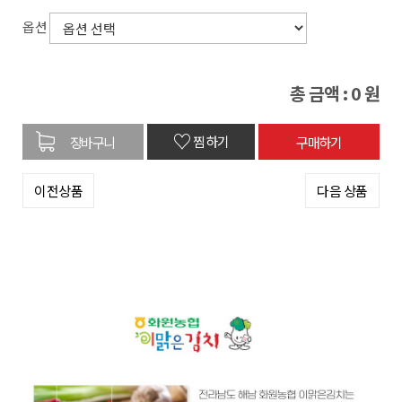
옵션
총 금액 :
0
원
♡
찜하기
이전상품
다음 상품