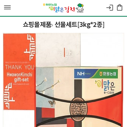
dehaze
shopping_bag
login
쇼핑몰제품
선물세트[3kg*2종]