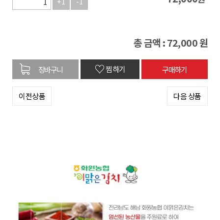
+1
-1
총 금액 :
72,000
원
♡
찜하기
이전상품
다음 상품