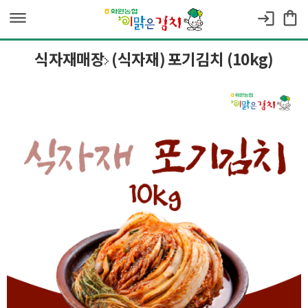
dehaze
shopping_bag
login
식자재매장
(식자재) 포기김치 (10kg)