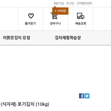
회원가입
로그인
고객행복센터
+1000원
이맑은김치 강점
김치체험학습장
(식자재) 포기김치 (10kg)