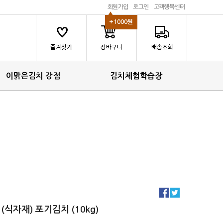
회원가입
로그인
고객행복센터
+1000원
이맑은김치 강점
김치체험학습장
(식자재) 포기김치 (10kg)